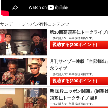
サンデー・ジャパン有料コンテンツ
第10回高須基仁トークライブ
一度の購入で1年間視聴可能です。
視聴する(300ポイント)
月刊サイゾー連載「全部摘出
念ライブ
一度の購入で1年間視聴可能です。
視聴する(300ポイント)
新 国粋ニッポン闘議」(展望
須基仁トークライブ 掛川
一度の購入で1年間視聴可能です。