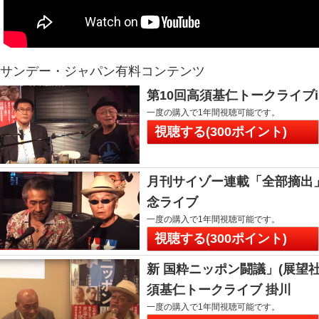
サンデー・ジャパン有料コンテンツ
第10回高須基仁トークライブ
一度の購入で1年間視聴可能です。
視聴する(300ポイント)
月刊サイゾー連載「全部摘出
念ライブ
一度の購入で1年間視聴可能です。
視聴する(300ポイント)
新 国粋ニッポン闘議」(展望
須基仁トークライブ 掛川
一度の購入で1年間視聴可能です。