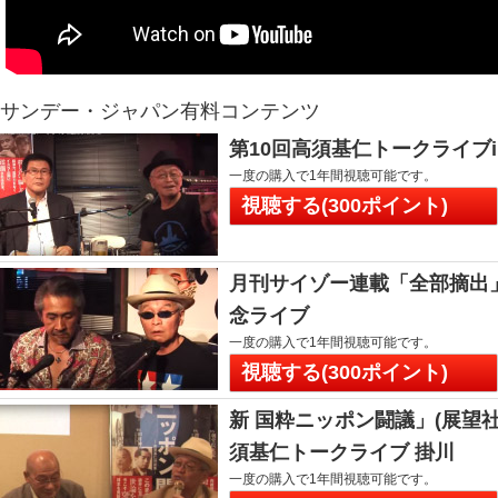
サンデー・ジャパン有料コンテンツ
第10回高須基仁トークライブ
一度の購入で1年間視聴可能です。
視聴する(300ポイント)
月刊サイゾー連載「全部摘出
念ライブ
一度の購入で1年間視聴可能です。
視聴する(300ポイント)
新 国粋ニッポン闘議」(展望
須基仁トークライブ 掛川
一度の購入で1年間視聴可能です。