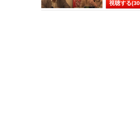
視聴する(3
##
##
##
##