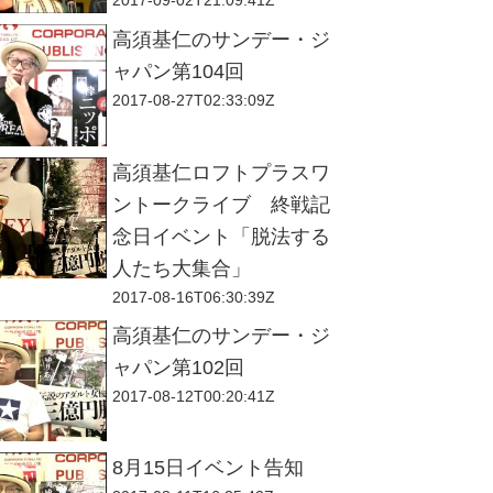
2017-09-02T21:09:41Z
高須基仁のサンデー・ジ
ャパン第104回
2017-08-27T02:33:09Z
高須基仁ロフトプラスワ
ントークライブ 終戦記
念日イベント「脱法する
人たち大集合」
2017-08-16T06:30:39Z
高須基仁のサンデー・ジ
ャパン第102回
2017-08-12T00:20:41Z
8月15日イベント告知