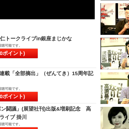
基仁トークライブin銀座まじかな
視聴可能です。
00ポイント)
連載「全部摘出」（ぜんてき）15周年記
視聴可能です。
00ポイント)
ポン闘議」(展望社刊)出版&増刷記念 高
ライブ 掛川
視聴可能です。