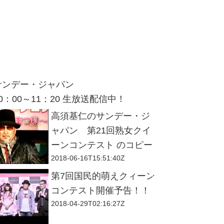
サンデー・ジャパン
：00～11：20 生放送配信中！
高須基仁のサンデー・ジ
ャパン 第21回熟女クイ
ーンコンテスト のコピー
2018-06-16T15:51:40Z
第7回国民的萌えクィーン
コンテスト開催予告！！
2018-04-29T02:16:27Z