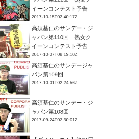
イーンコンテスト予告
2017-10-15T02:40:17Z
高須基仁のサンデー・ジ
ャパン第110回 熟女ク
イーンコンテスト予告
2017-10-07T08:19:10Z
高須基仁のサンデージャ
パン第109回
2017-10-01T02:24:56Z
高須基仁のサンデー・ジ
ャパン第108回
2017-09-24T02:30:01Z