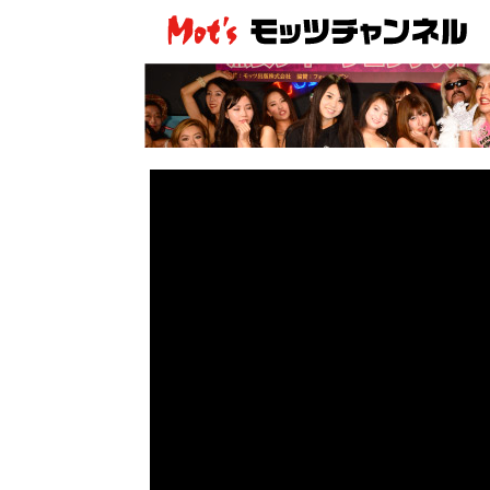
モッツチャンネル
##
##