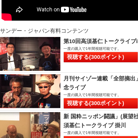
サンデー・ジャパン有料コンテンツ
第10回高須基仁トークライブ
一度の購入で1年間視聴可能です。
視聴する(300ポイント)
月刊サイゾー連載「全部摘出
念ライブ
一度の購入で1年間視聴可能です。
視聴する(300ポイント)
新 国粋ニッポン闘議」(展望
須基仁トークライブ 掛川
一度の購入で1年間視聴可能です。