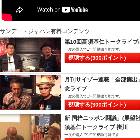
サンデー・ジャパン有料コンテンツ
第10回高須基仁トークライブ
一度の購入で1年間視聴可能です。
視聴する(300ポイント)
月刊サイゾー連載「全部摘出
念ライブ
一度の購入で1年間視聴可能です。
視聴する(300ポイント)
新 国粋ニッポン闘議」(展望
須基仁トークライブ 掛川
一度の購入で1年間視聴可能です。